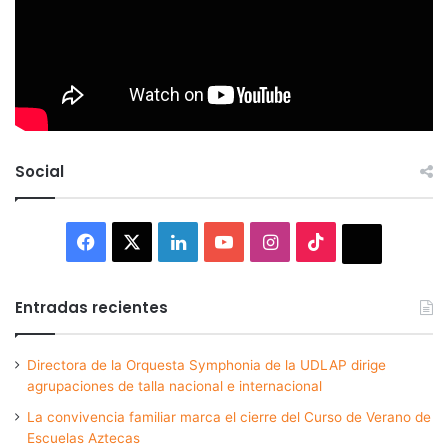
Social
Facebook
X
LinkedIn
YouTube
Instagram
TikTok
Thread
Entradas recientes
Directora de la Orquesta Symphonia de la UDLAP dirige
agrupaciones de talla nacional e internacional
La convivencia familiar marca el cierre del Curso de Verano de
Escuelas Aztecas