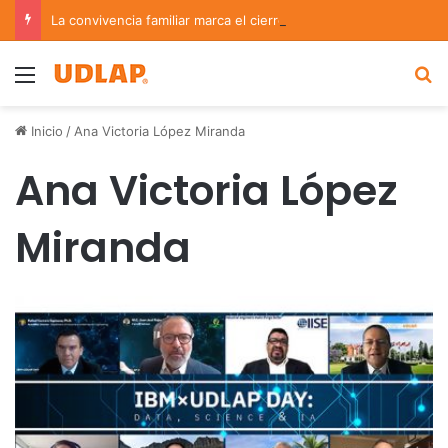
La convivencia familiar marca el cierre del Curso de Verano de Escuelas Aztecas
Menu
B
Inicio
/
Ana Victoria López Miranda
Ana Victoria López
Miranda