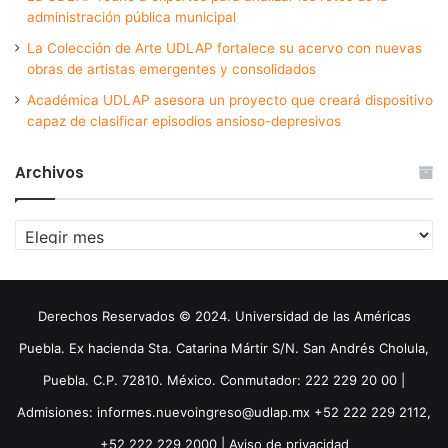
administración pública municipal
La Colección de Arte UDLAP fortalece su acervo con nuevas
obras de artistas emergentes y consolidados
Académica UDLAP asesora un proyecto que creará dispositivo
capaz de clasificar episodios ansioso-depresivos
Archivos
Archivos
Derechos Reservados © 2024. Universidad de las Américas
Puebla. Ex hacienda Sta. Catarina Mártir S/N. San Andrés Cholula,
Puebla. C.P. 72810. México. Conmutador: 222 229 20 00 |
Admisiones: informes.nuevoingreso@udlap.mx +52 222 229 2112,
+52 222 229 2000 |
Aviso de privacidad