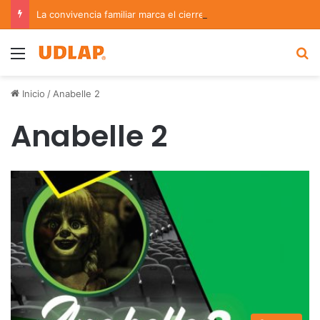
La convivencia familiar marca el cierre del Curso de Verano de Escuelas Aztecas
Menu
B
Inicio
/
Anabelle 2
Anabelle 2