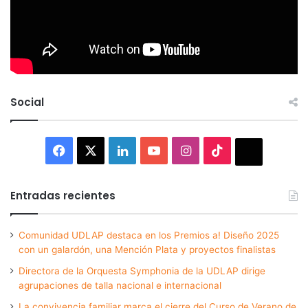
Social
Facebook
X
LinkedIn
YouTube
Instagram
TikTok
Thread
Entradas recientes
Comunidad UDLAP destaca en los Premios a! Diseño 2025
con un galardón, una Mención Plata y proyectos finalistas
Directora de la Orquesta Symphonia de la UDLAP dirige
agrupaciones de talla nacional e internacional
La convivencia familiar marca el cierre del Curso de Verano de