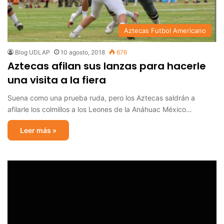
Aztecas Futbol Americano
Blog UDLAP
10 agosto, 2018
676
Aztecas afilan sus lanzas para hacerle
una visita a la fiera
Suena como una prueba ruda, pero los Aztecas saldrán a
afilarle los colmillos a los Leones de la Anáhuac México…
Leer más »