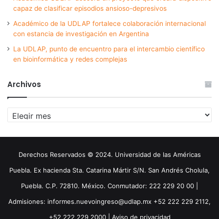
capaz de clasificar episodios ansioso-depresivos
Académico de la UDLAP fortalece colaboración internacional
con estancia de investigación en Argentina
La UDLAP, punto de encuentro para el intercambio científico
en bioinformática y redes complejas
Archivos
Archivos
Derechos Reservados © 2024. Universidad de las Américas
Puebla. Ex hacienda Sta. Catarina Mártir S/N. San Andrés Cholula,
Puebla. C.P. 72810. México. Conmutador: 222 229 20 00 |
Admisiones: informes.nuevoingreso@udlap.mx +52 222 229 2112,
+52 222 229 2000 |
Aviso de privacidad