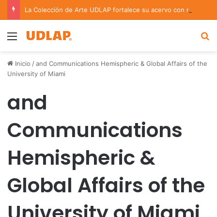
La Colección de Arte UDLAP fortalece su acervo con nuevas obras de artistas emergentes y consolidados
Menu
B
Inicio
/
and Communications Hemispheric & Global Affairs of the
University of Miami
and
Communications
Hemispheric &
Global Affairs of the
University of Miami