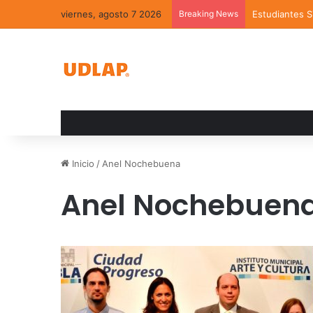
viernes, agosto 7 2026
Breaking News
Estudiantes 
Inicio
/
Anel Nochebuena
Anel Nochebuen