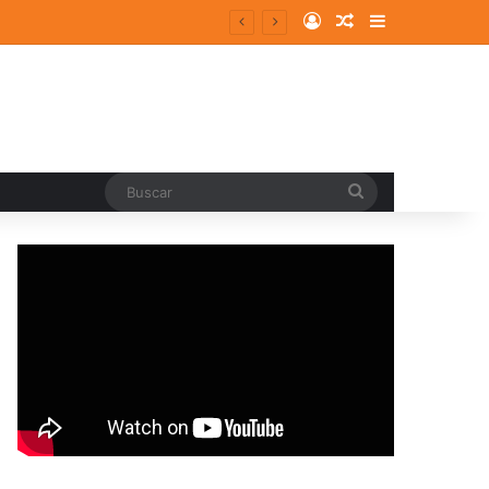
Log In
Random Article
Sidebar
Buscar