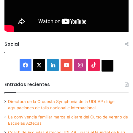
Social
Facebook
X
LinkedIn
YouTube
Instagram
TikTok
Thread
Entradas recientes
Directora de la Orquesta Symphonia de la UDLAP dirige
agrupaciones de talla nacional e internacional
La convivencia familiar marca el cierre del Curso de Verano de
Escuelas Aztecas
Coach de Escuelas Aztecas UDLAP jugará el Mundial de Flag