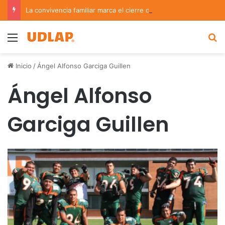
La convivencia familiar marca el cierre del Curso de Verano de Escuelas Aztecas
Menu
B
Inicio
/
Ángel Alfonso Garciga Guillen
Ángel Alfonso
Garciga Guillen