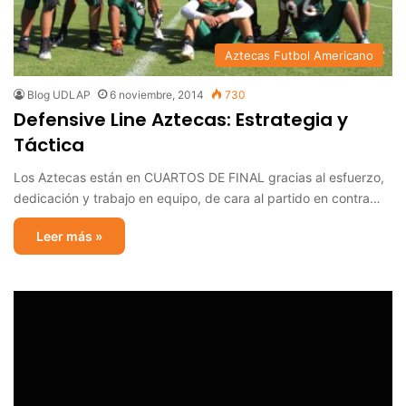
Aztecas Futbol Americano
Blog UDLAP
6 noviembre, 2014
730
Defensive Line Aztecas: Estrategia y
Táctica
Los Aztecas están en CUARTOS DE FINAL gracias al esfuerzo,
dedicación y trabajo en equipo, de cara al partido en contra…
Leer más »