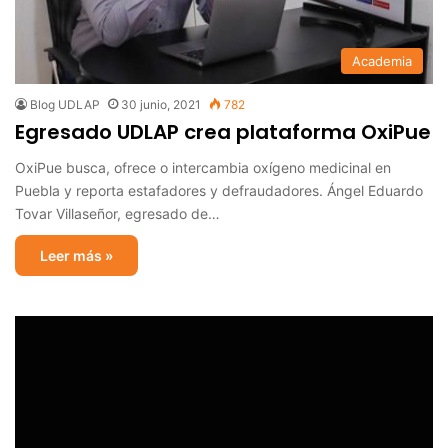
Academia
Blog UDLAP
30 junio, 2021
782
Egresado UDLAP crea plataforma OxiPue
OxiPue busca, ofrece o intercambia oxígeno medicinal en
Puebla y reporta estafadores y defraudadores. Ángel Eduardo
Tovar Villaseñor, egresado de…
Leer más »