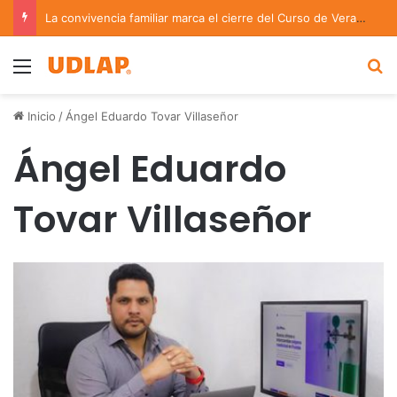
La convivencia familiar marca el cierre del Curso de Verano de Escuelas Aztecas
Menu
B
Inicio
/
Ángel Eduardo Tovar Villaseñor
Ángel Eduardo
Tovar Villaseñor