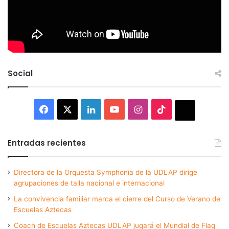
Social
Facebook
X
LinkedIn
YouTube
Instagram
TikTok
Thread
Entradas recientes
Directora de la Orquesta Symphonia de la UDLAP dirige
agrupaciones de talla nacional e internacional
La convivencia familiar marca el cierre del Curso de Verano de
Escuelas Aztecas
Coach de Escuelas Aztecas UDLAP jugará el Mundial de Flag