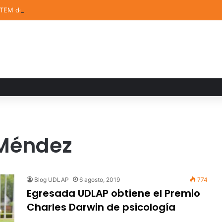
STEM de la UDLAP destacan en el MUTVI 2026
 Méndez
Blog UDLAP
6 agosto, 2019
774
Egresada UDLAP obtiene el Premio
Charles Darwin de psicología