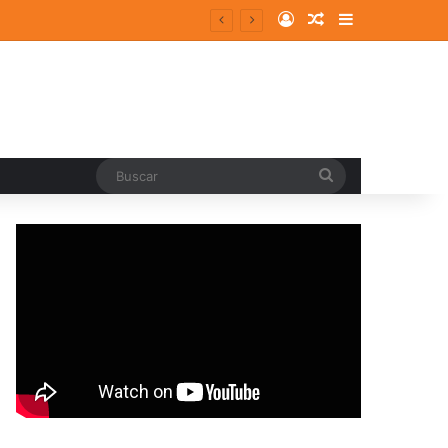
Log In
Random Article
Sidebar
Buscar