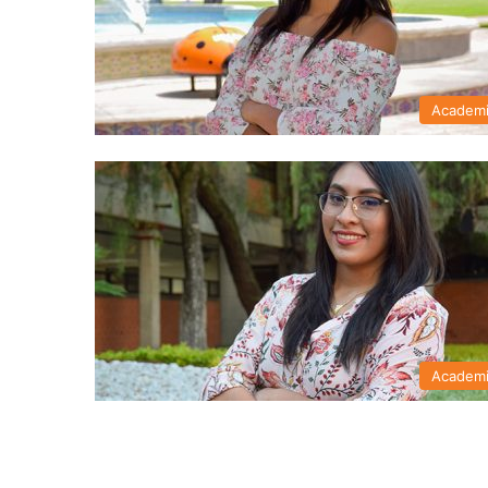
Academ
Academ