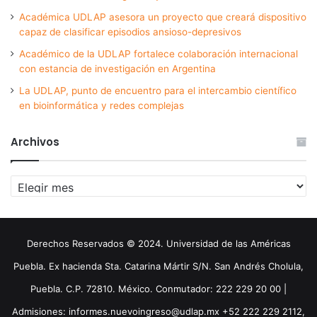
Académica UDLAP asesora un proyecto que creará dispositivo
capaz de clasificar episodios ansioso-depresivos
Académico de la UDLAP fortalece colaboración internacional
con estancia de investigación en Argentina
La UDLAP, punto de encuentro para el intercambio científico
en bioinformática y redes complejas
Archivos
Archivos
Derechos Reservados © 2024. Universidad de las Américas
Puebla. Ex hacienda Sta. Catarina Mártir S/N. San Andrés Cholula,
Puebla. C.P. 72810. México. Conmutador: 222 229 20 00 |
Admisiones: informes.nuevoingreso@udlap.mx +52 222 229 2112,