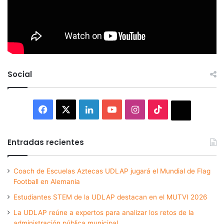
Social
Facebook
X
LinkedIn
YouTube
Instagram
TikTok
Thread
Entradas recientes
Coach de Escuelas Aztecas UDLAP jugará el Mundial de Flag
Football en Alemania
Estudiantes STEM de la UDLAP destacan en el MUTVI 2026
La UDLAP reúne a expertos para analizar los retos de la
administración pública municipal