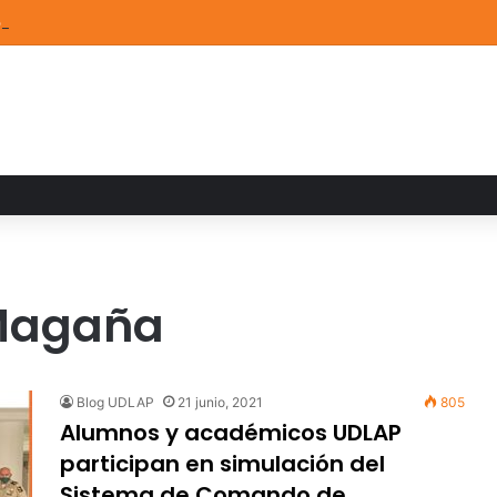
de Arte UDLAP fortalece su acervo con nuevas obras de artistas emerg
 Magaña
Blog UDLAP
21 junio, 2021
805
Alumnos y académicos UDLAP
participan en simulación del
Sistema de Comando de