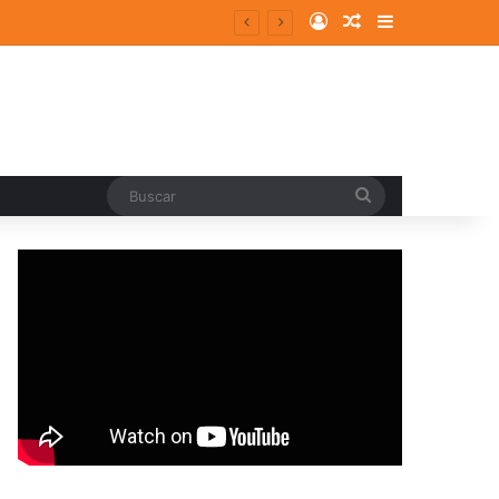
Log In
Random Article
Sidebar
entes y consolidados
Buscar