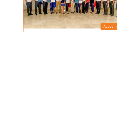
Academ