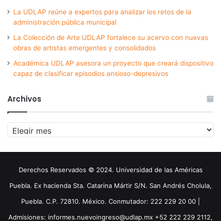
La UDLAP reúne a expertos para analizar los retos de la
administración pública municipal
La Colección de Arte UDLAP fortalece su acervo con nuevas
obras de artistas emergentes y consolidados
Académica UDLAP asesora un proyecto que creará dispositivo
capaz de clasificar episodios ansioso-depresivos
Archivos
Archivos
Derechos Reservados © 2024. Universidad de las Américas
Puebla. Ex hacienda Sta. Catarina Mártir S/N. San Andrés Cholula,
Puebla. C.P. 72810. México. Conmutador: 222 229 20 00 |
Admisiones: informes.nuevoingreso@udlap.mx +52 222 229 2112,