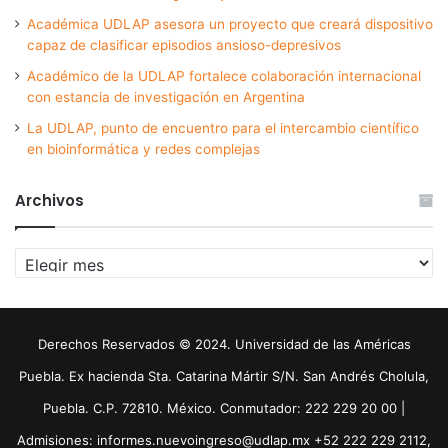
Académica UDLAP asesora un proyecto que creará dispositivo
capaz de clasificar episodios ansioso-depresivos
Académico de la UDLAP fortalece colaboración internacional
con estancia de investigación en Argentina
La UDLAP, punto de encuentro para el intercambio científico
en bioinformática y redes complejas
Archivos
Archivos
Derechos Reservados © 2024. Universidad de las Américas
Puebla. Ex hacienda Sta. Catarina Mártir S/N. San Andrés Cholula,
Puebla. C.P. 72810. México. Conmutador: 222 229 20 00 |
Admisiones: informes.nuevoingreso@udlap.mx +52 222 229 2112,