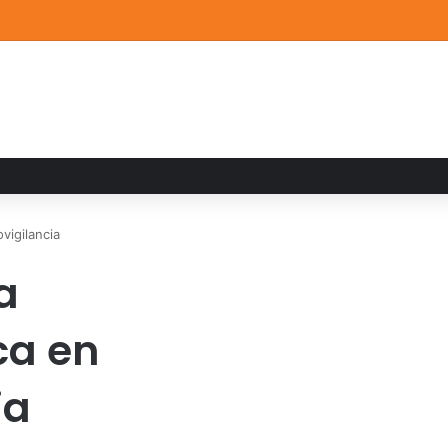
a familiar marca el cierre del Curso de Verano de Escuelas Aztecas
vigilancia
a
a en
ia