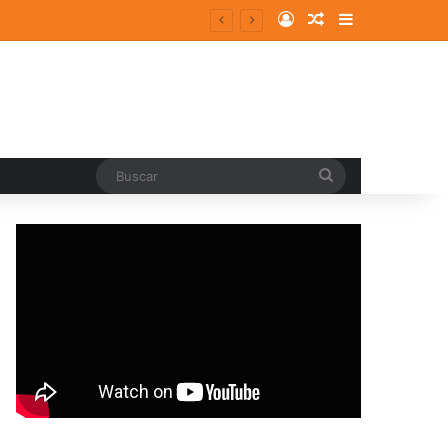
Log In
Random Article
Sidebar
Buscar