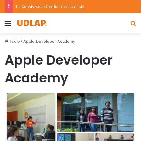
La convivencia familiar marca el cierre del Curso de Verano de Escuelas Aztecas
Menu
B
Inicio
/
Apple Developer Academy
Apple Developer
Academy