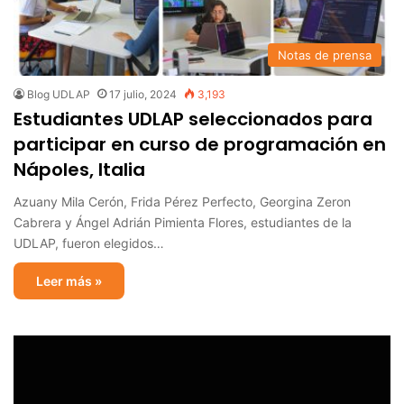
Notas de prensa
Blog UDLAP
17 julio, 2024
3,193
Estudiantes UDLAP seleccionados para
participar en curso de programación en
Nápoles, Italia
Azuany Mila Cerón, Frida Pérez Perfecto, Georgina Zeron
Cabrera y Ángel Adrián Pimienta Flores, estudiantes de la
UDLAP, fueron elegidos…
Leer más »