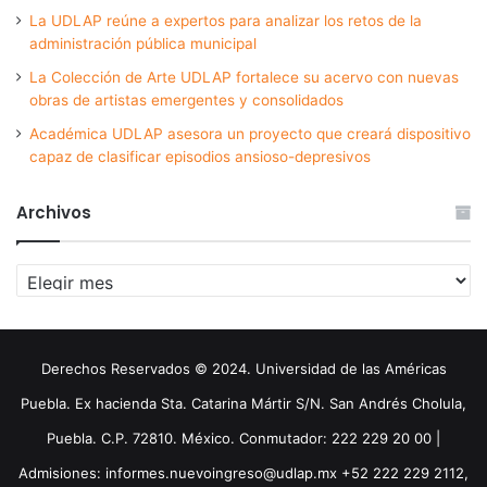
La UDLAP reúne a expertos para analizar los retos de la
administración pública municipal
La Colección de Arte UDLAP fortalece su acervo con nuevas
obras de artistas emergentes y consolidados
Académica UDLAP asesora un proyecto que creará dispositivo
capaz de clasificar episodios ansioso-depresivos
Archivos
Archivos
Derechos Reservados © 2024. Universidad de las Américas
Puebla. Ex hacienda Sta. Catarina Mártir S/N. San Andrés Cholula,
Puebla. C.P. 72810. México. Conmutador: 222 229 20 00 |
Admisiones: informes.nuevoingreso@udlap.mx +52 222 229 2112,