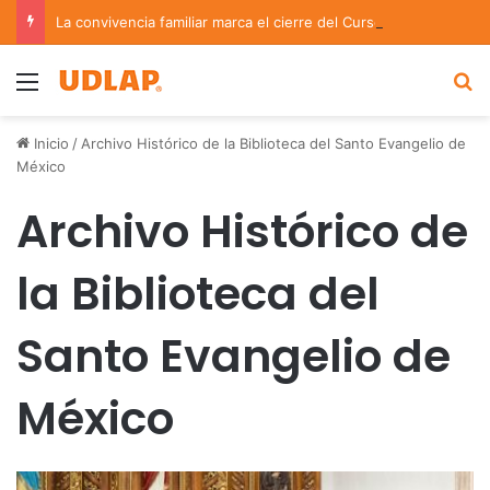
La convivencia familiar marca el cierre del Curso de Verano de Escuelas Aztecas
Menu
B
Inicio
/
Archivo Histórico de la Biblioteca del Santo Evangelio de
México
Archivo Histórico de
la Biblioteca del
Santo Evangelio de
México