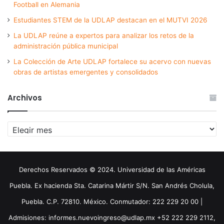
Football en Alemania
Estudiantes STEM de la UDLAP destacan en el MUTVI 2026
La UDLAP reúne a expertos para analizar los retos de la
administración pública municipal
La Colección de Arte UDLAP fortalece su acervo con nuevas
obras de artistas emergentes y consolidados
Archivos
Archivos
Derechos Reservados © 2024. Universidad de las Américas
Puebla. Ex hacienda Sta. Catarina Mártir S/N. San Andrés Cholula,
Puebla. C.P. 72810. México. Conmutador: 222 229 20 00 |
Admisiones: informes.nuevoingreso@udlap.mx +52 222 229 2112,