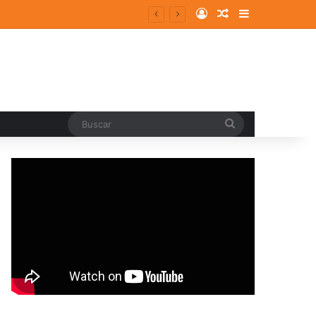
Log In
Random Article
Sidebar
entes y consolidados
Buscar