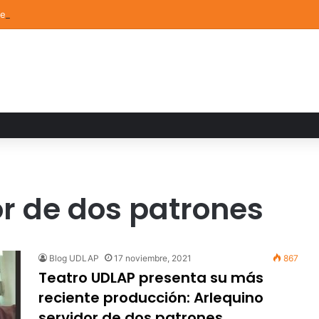
de Arte UDLAP fortalece su acervo con nuevas obras de artistas emerg
or de dos patrones
Blog UDLAP
17 noviembre, 2021
867
Teatro UDLAP presenta su más
reciente producción: Arlequino
servidor de dos patrones