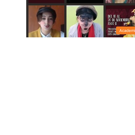
Academ