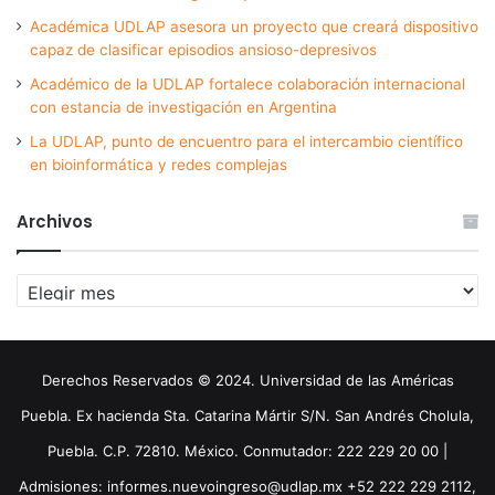
Académica UDLAP asesora un proyecto que creará dispositivo
capaz de clasificar episodios ansioso-depresivos
Académico de la UDLAP fortalece colaboración internacional
con estancia de investigación en Argentina
La UDLAP, punto de encuentro para el intercambio científico
en bioinformática y redes complejas
Archivos
Archivos
Derechos Reservados © 2024. Universidad de las Américas
Puebla. Ex hacienda Sta. Catarina Mártir S/N. San Andrés Cholula,
Puebla. C.P. 72810. México. Conmutador: 222 229 20 00 |
Admisiones: informes.nuevoingreso@udlap.mx +52 222 229 2112,