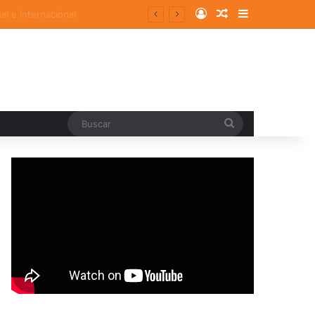
Log In
Random Article
Sidebar
Buscar