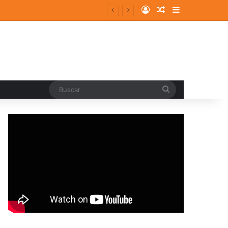
Log In
Random Article
Sidebar
Buscar