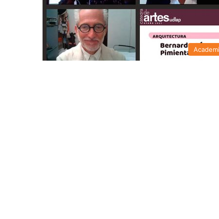
Academ