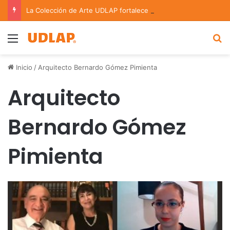
La Colección de Arte UDLAP fortalece su acervo con nuevas obras de artistas emergentes y consolidados
Menu
B
Inicio
/
Arquitecto Bernardo Gómez Pimienta
Arquitecto
Bernardo Gómez
Pimienta