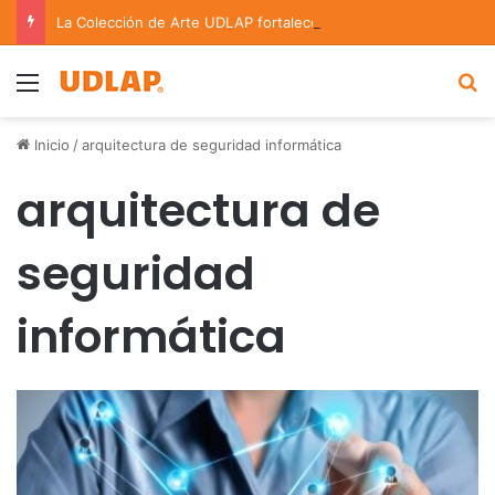
La Colección de Arte UDLAP fortalece su acervo con nuevas obras de artistas emergentes y consolidados
Menu
B
Inicio
/
arquitectura de seguridad informática
arquitectura de
seguridad
informática