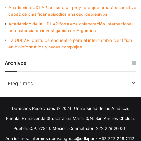
Académica UDLAP asesora un proyecto que creará dispositivo
capaz de clasificar episodios ansioso-depresivos
Académico de la UDLAP fortalece colaboración internacional
con estancia de investigación en Argentina
La UDLAP, punto de encuentro para el intercambio científico
en bioinformática y redes complejas
Archivos
Archivos
Derechos Reservados © 2024. Universidad de las Américas
Puebla. Ex hacienda Sta. Catarina Mártir S/N. San Andrés Cholula,
Puebla. C.P. 72810. México. Conmutador: 222 229 20 00 |
Admisiones: informes.nuevoingreso@udlap.mx +52 222 229 2112,