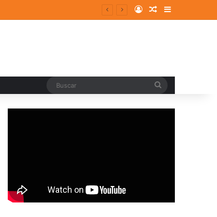
Log In
Random Article
Sidebar
entes y consolidados
Buscar