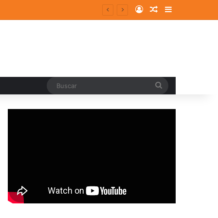
Log In
Random Article
Sidebar
Buscar