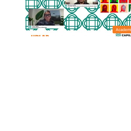
Academ