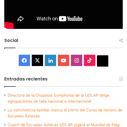
Social
Facebook
X
LinkedIn
YouTube
Instagram
TikTok
Thread
Entradas recientes
Directora de la Orquesta Symphonia de la UDLAP dirige
agrupaciones de talla nacional e internacional
La convivencia familiar marca el cierre del Curso de Verano de
Escuelas Aztecas
Coach de Escuelas Aztecas UDLAP jugará el Mundial de Flag