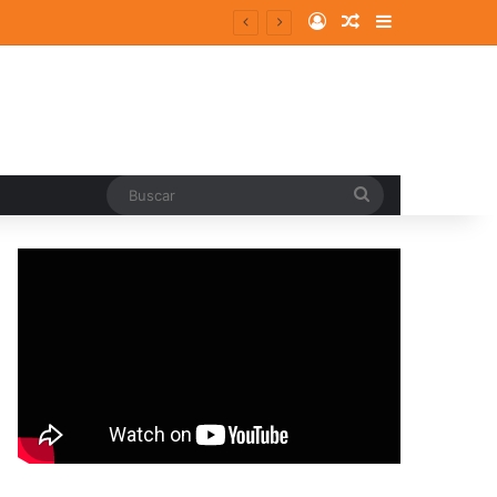
Log In
Random Article
Sidebar
entes y consolidados
Buscar