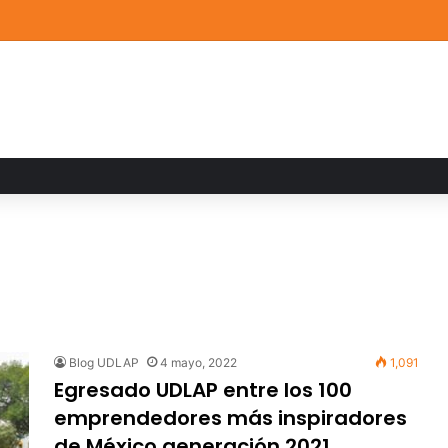
de Arte UDLAP fortalece su acervo con nuevas obras de artistas emerg
Blog UDLAP
4 mayo, 2022
1,091
Egresado UDLAP entre los 100
emprendedores más inspiradores
de México generación 2021