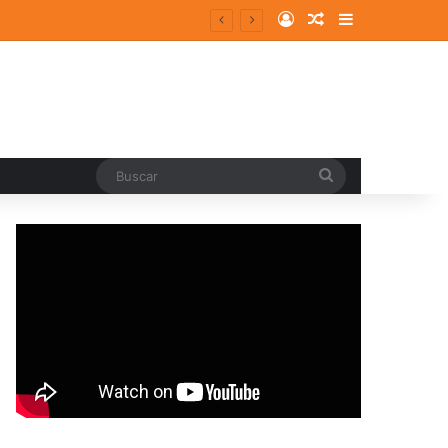
Log In
Random Article
Sidebar
Buscar