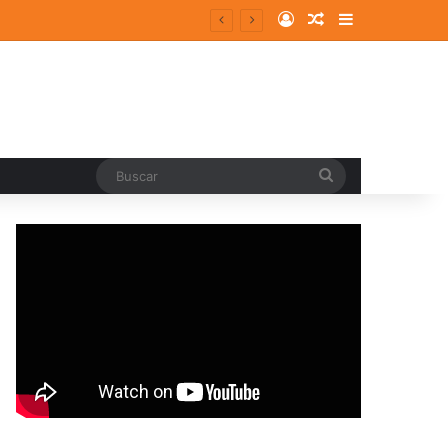
Log In
Random Article
Sidebar
Buscar