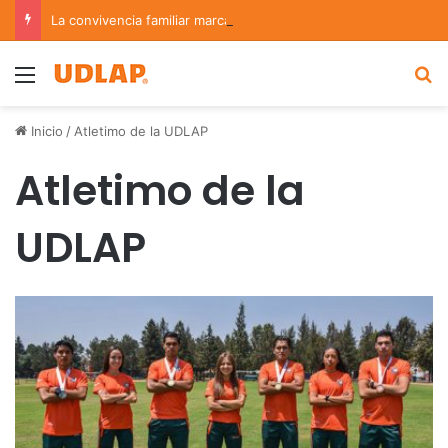
La convivencia familiar marca el cierre del Curso de Verano de Escuelas Aztecas
Menu
B
Inicio
/
Atletimo de la UDLAP
Atletimo de la
UDLAP