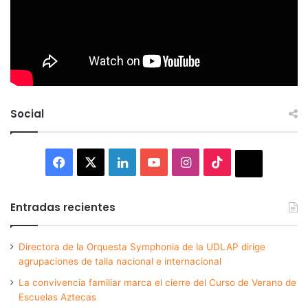
Social
Facebook
X
LinkedIn
YouTube
Instagram
TikTok
Thread
Entradas recientes
Directora de la Orquesta Symphonia de la UDLAP dirige
agrupaciones de talla nacional e internacional
La convivencia familiar marca el cierre del Curso de Verano de
Escuelas Aztecas