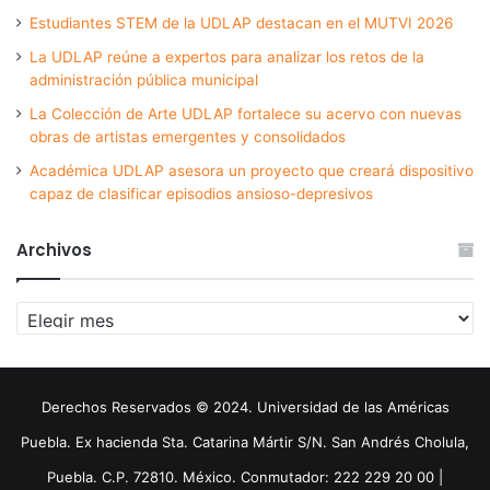
Estudiantes STEM de la UDLAP destacan en el MUTVI 2026
La UDLAP reúne a expertos para analizar los retos de la
administración pública municipal
La Colección de Arte UDLAP fortalece su acervo con nuevas
obras de artistas emergentes y consolidados
Académica UDLAP asesora un proyecto que creará dispositivo
capaz de clasificar episodios ansioso-depresivos
Archivos
Archivos
Derechos Reservados © 2024. Universidad de las Américas
Puebla. Ex hacienda Sta. Catarina Mártir S/N. San Andrés Cholula,
Puebla. C.P. 72810. México. Conmutador: 222 229 20 00 |