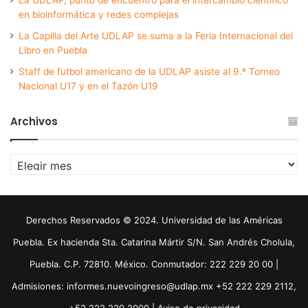
en bioinformática y redes complejas
La Capilla del Arte UDLAP se suma a la Feria Internacional del
Libro en Puebla
Staff de futbol americano de la UDLAP asiste al 9.º Torneo
Nacional U17 y en el Tazón U19
Archivos
Archivos
Derechos Reservados © 2024. Universidad de las Américas
Puebla. Ex hacienda Sta. Catarina Mártir S/N. San Andrés Cholula,
Puebla. C.P. 72810. México. Conmutador: 222 229 20 00 |
Admisiones: informes.nuevoingreso@udlap.mx +52 222 229 2112,
+52 222 229 2000 |
Aviso de privacidad