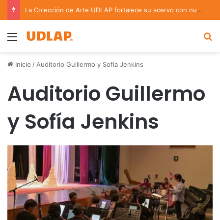
La Colección de Arte UDLAP fortalece su acervo con nuevas obras de artistas emergentes y consolidados
Menu
B
Inicio
/
Auditorio Guillermo y Sofía Jenkins
Auditorio Guillermo
y Sofía Jenkins