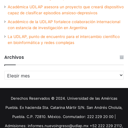
Académica UDLAP asesora un proyecto que creará dispositivo
capaz de clasificar episodios ansioso-depresivos
Académico de la UDLAP fortalece colaboración internacional
con estancia de investigación en Argentina
La UDLAP, punto de encuentro para el intercambio científico
en bioinformática y redes complejas
Archivos
Archivos
Derechos Reservados © 2024. Universidad de las Américas
Puebla. Ex hacienda Sta. Catarina Mártir S/N. San Andrés Cholula,
Puebla. C.P. 72810. México. Conmutador: 222 229 20 00 |
Admisiones: informes.nuevoingreso@udlap.mx +52 222 229 2112,