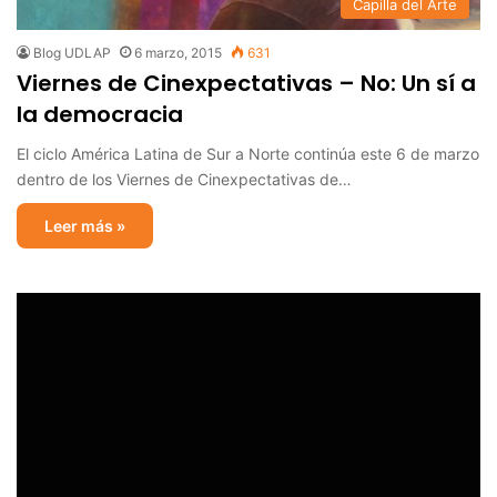
Capilla del Arte
Blog UDLAP
6 marzo, 2015
631
Viernes de Cinexpectativas – No: Un sí a
la democracia
El ciclo América Latina de Sur a Norte continúa este 6 de marzo
dentro de los Viernes de Cinexpectativas de…
Leer más »