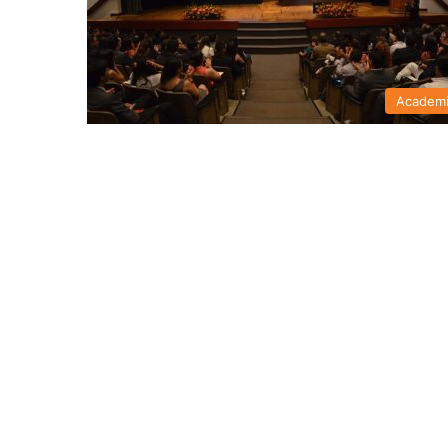
Academ