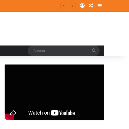
Log In
Random Article
Sidebar
Buscar