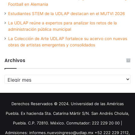
Football en Alemania
Estudiantes STEM de la UDLAP destacan en el MUTVI 2026
La UDLAP reúne a expertos para analizar los retos de la
administración pública municipal
La Colección de Arte UDLAP fortalece su acervo con nuevas
obras de artistas emergentes y consolidados
Archivos
Archivos
Derechos Reservados © 2024. Universidad de las Américas
Puebla. Ex hacienda Sta. Catarina Mártir S/N. San Andrés Cholula,
Puebla. C.P. 72810. México. Conmutador: 222 229 20 00 |
Admisiones: informes.nuevoingreso@udlap.mx +52 222 229 2112,