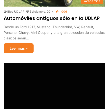
Académica
Blog UDLAP
5 diciembre, 2014
1,006
Automóviles antiguos sólo en la UDLAP
Desde un Ford 1917, Mustang, Thunderbird, VW, Renault,
Porsche, Chevy, Mini Cooper y una gran colección de vehículos
clásicos serán…
Leer más »