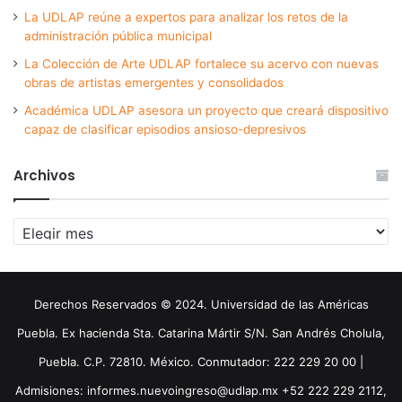
La UDLAP reúne a expertos para analizar los retos de la
administración pública municipal
La Colección de Arte UDLAP fortalece su acervo con nuevas
obras de artistas emergentes y consolidados
Académica UDLAP asesora un proyecto que creará dispositivo
capaz de clasificar episodios ansioso-depresivos
Archivos
Archivos
Derechos Reservados © 2024. Universidad de las Américas
Puebla. Ex hacienda Sta. Catarina Mártir S/N. San Andrés Cholula,
Puebla. C.P. 72810. México. Conmutador: 222 229 20 00 |
Admisiones: informes.nuevoingreso@udlap.mx +52 222 229 2112,