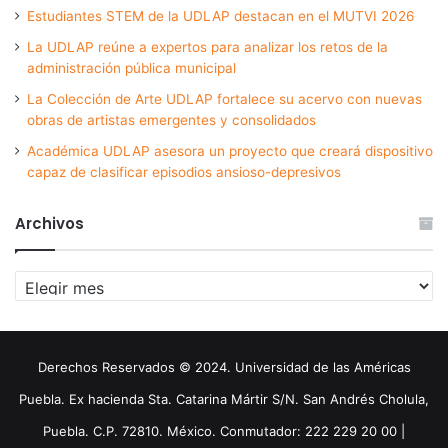
Estudiantes STEM de la UDLAP destacan en el MUTVI 2026
La UDLAP reúne a expertos para analizar los retos de la
administración pública municipal
La Colección de Arte UDLAP fortalece su acervo con nuevas
obras de artistas emergentes y consolidados
Académica UDLAP asesora un proyecto que creará dispositivo
capaz de clasificar episodios ansioso-depresivos
Archivos
Archivos
Derechos Reservados © 2024. Universidad de las Américas
Puebla. Ex hacienda Sta. Catarina Mártir S/N. San Andrés Cholula,
Puebla. C.P. 72810. México. Conmutador: 222 229 20 00 |