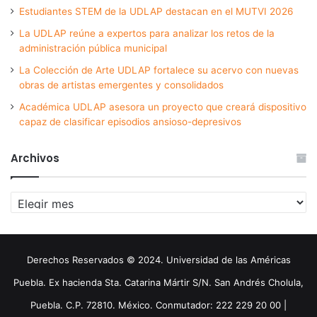
Estudiantes STEM de la UDLAP destacan en el MUTVI 2026
La UDLAP reúne a expertos para analizar los retos de la
administración pública municipal
La Colección de Arte UDLAP fortalece su acervo con nuevas
obras de artistas emergentes y consolidados
Académica UDLAP asesora un proyecto que creará dispositivo
capaz de clasificar episodios ansioso-depresivos
Archivos
Archivos
Derechos Reservados © 2024. Universidad de las Américas
Puebla. Ex hacienda Sta. Catarina Mártir S/N. San Andrés Cholula,
Puebla. C.P. 72810. México. Conmutador: 222 229 20 00 |