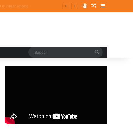
Log In
Random Article
Sidebar
Buscar