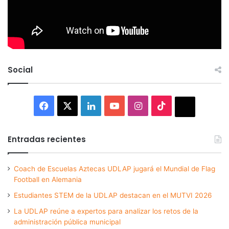
Social
Facebook
X
LinkedIn
YouTube
Instagram
TikTok
Thread
Entradas recientes
Coach de Escuelas Aztecas UDLAP jugará el Mundial de Flag
Football en Alemania
Estudiantes STEM de la UDLAP destacan en el MUTVI 2026
La UDLAP reúne a expertos para analizar los retos de la
administración pública municipal