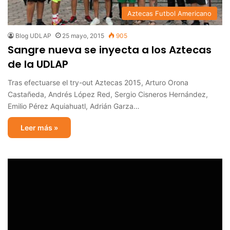
Aztecas Futbol Americano
Blog UDLAP
25 mayo, 2015
905
Sangre nueva se inyecta a los Aztecas
de la UDLAP
Tras efectuarse el try-out Aztecas 2015, Arturo Orona
Castañeda, Andrés López Red, Sergio Cisneros Hernández,
Emilio Pérez Aquiahuatl, Adrián Garza…
Leer más »