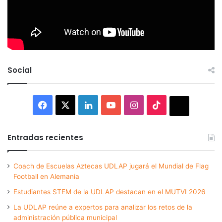
Social
Facebook
X
LinkedIn
YouTube
Instagram
TikTok
Thread
Entradas recientes
Coach de Escuelas Aztecas UDLAP jugará el Mundial de Flag
Football en Alemania
Estudiantes STEM de la UDLAP destacan en el MUTVI 2026
La UDLAP reúne a expertos para analizar los retos de la
administración pública municipal