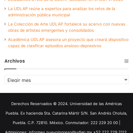
La UDLAP reúne a expertos para analizar los retos de la
administración pública municipal
La Colección de Arte UDLAP fortalece su acervo con nuevas
obras de artistas emergentes y consolidados
Académica UDLAP asesora un proyecto que creará dispositivo
capaz de clasificar episodios ansioso-depresivos
Archivos
Archivos
Derechos Reservados © 2024. Universidad de las Américas
Puebla. Ex hacienda Sta. Catarina Mártir S/N. San Andrés Cholula,
Puebla. C.P. 72810. México. Conmutador: 222 229 20 00 |
Admisiones: informes.nuevoingreso@udlap.mx +52 222 229 2112,