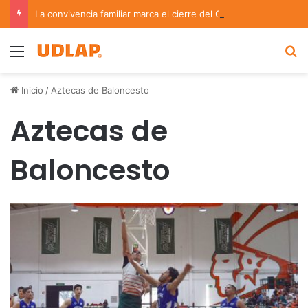
La convivencia familiar marca el cierre del Curso de Verano de Escuelas Aztecas
Menu
B
Inicio
/
Aztecas de Baloncesto
Aztecas de
Baloncesto