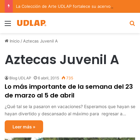
La Colección de Arte UDLAP fortalece su acervo con nuevas obras de artistas emergentes y consolidados
Menu
B
Inicio
/
Aztecas Juvenil A
Aztecas Juvenil A
Blog UDLAP
6 abril, 2015
735
Lo más importante de la semana del 23
de marzo al 5 de abril
¿Qué tal se la pasaron en vacaciones? Esperamos que hayan se
hayan divertido y descansado al máximo para regresar a…
Leer más »