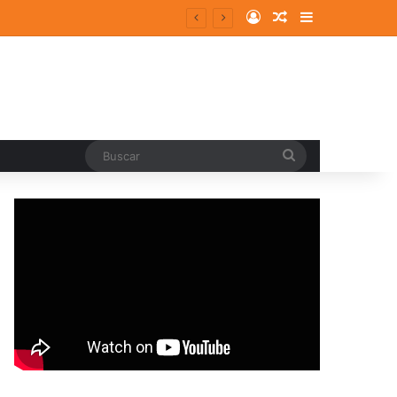
Log In
Random Article
Sidebar
Buscar