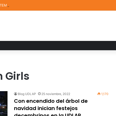
STEM de la UDLAP destacan en el MUTVI 2026
 Girls
Blog UDLAP
25 noviembre, 2022
1,170
Con encendido del árbol de
navidad inician festejos
decembrinos en la UDLAP