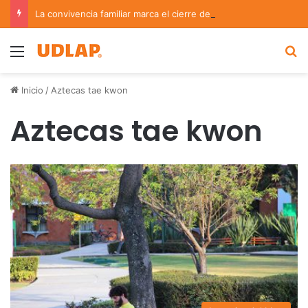
La convivencia familiar marca el cierre del Curso de Verano de Escuelas Aztecas
Menu
B
Inicio
/
Aztecas tae kwon
Aztecas tae kwon