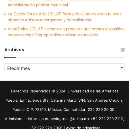
administración pública municipal
La Colección de Arte UDLAP fortalece su acervo con nuevas
obras de artistas emergentes y consolidados
Académica UDLAP asesora un proyecto que creará dispositivo
capaz de clasificar episodios ansioso-depresivos
Archivos
Archivos
Derechos Reservados © 2024. Universidad de las Américas
Puebla. Ex hacienda Sta. Catarina Mártir S/N. San Andrés Cholula,
Puebla. C.P. 72810. México. Conmutador: 222 229 20 00 |
Admisiones: informes.nuevoingreso@udlap.mx +52 222 229 2112,
+52 222 229 2000 |
Aviso de privacidad