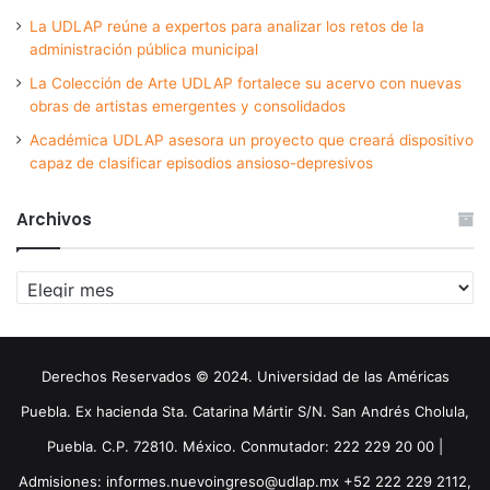
La UDLAP reúne a expertos para analizar los retos de la
administración pública municipal
La Colección de Arte UDLAP fortalece su acervo con nuevas
obras de artistas emergentes y consolidados
Académica UDLAP asesora un proyecto que creará dispositivo
capaz de clasificar episodios ansioso-depresivos
Archivos
Archivos
Derechos Reservados © 2024. Universidad de las Américas
Puebla. Ex hacienda Sta. Catarina Mártir S/N. San Andrés Cholula,
Puebla. C.P. 72810. México. Conmutador: 222 229 20 00 |
Admisiones: informes.nuevoingreso@udlap.mx +52 222 229 2112,