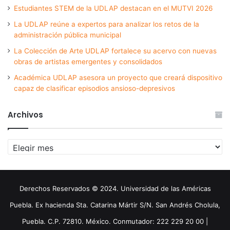
Estudiantes STEM de la UDLAP destacan en el MUTVI 2026
La UDLAP reúne a expertos para analizar los retos de la
administración pública municipal
La Colección de Arte UDLAP fortalece su acervo con nuevas
obras de artistas emergentes y consolidados
Académica UDLAP asesora un proyecto que creará dispositivo
capaz de clasificar episodios ansioso-depresivos
Archivos
Archivos
Derechos Reservados © 2024. Universidad de las Américas
Puebla. Ex hacienda Sta. Catarina Mártir S/N. San Andrés Cholula,
Puebla. C.P. 72810. México. Conmutador: 222 229 20 00 |